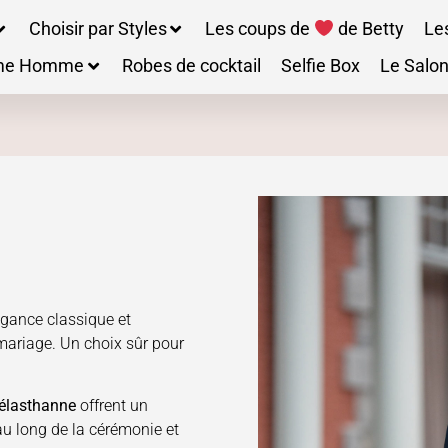
Choisir par Styles
Les coups de
de Betty
Le
me Homme
Robes de cocktail
Selfie Box
Le Salon
gance classique et
 mariage. Un choix sûr pour
élasthanne
offrent un
au long de la cérémonie et