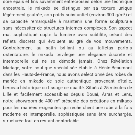
soie épais et fins savamment entrecroisés selon une technique
ancestrale, le mikado se distingue par sa texture unique
légèrement gaufrée, son poids substantiel (environ 300 g/m²) et
sa capacité remarquable à maintenir une forme sculpturale
sans nécessiter de structures internes complexes. Son aspect
mat sophistiqué capte la lumière avec subtilité, créant des
reflets discrets qui évoluent au gré de vos mouvements.
Contrairement au satin brillant ou au taffetas parfois
ostentatoire, le mikado privilégie une élégance discrète et
intemporelle qui ne se démode jamais. Chez Révélation
Mariage, votre boutique spécialisée établie à Hénin-Beaumont
dans les Hauts-de-France, nous avons sélectionné des robes de
mariée en mikado de soie authentique provenant d’Italie,
berceau historique du tissage de qualité. Situés à 25 minutes de
Lille et facilement accessibles depuis Douai, Arras et Lens,
notre showroom de 400 m² présente des créations en mikado
pour les mariées exigeantes qui recherchent une robe à la fois
moderne et intemporelle, sophistiquée sans être surchargée,
structurée tout en restant confortable.